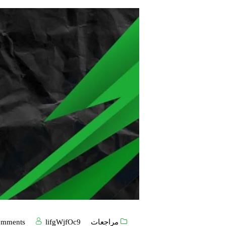
مراجعات
lifgWjfOc9
omments