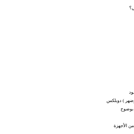
ي؟
ود
وضهر ) دوبلكس
 بوضوح