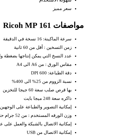
سهولة الاستخدام
سعر مميز
مواصفات Ricoh MP 161
سرعة الماكينة: 16 نسخة في الدقيقة
زمن التسخين : أقل من 60 ثانية
عدد النسخ التي يمكن إنتاجها بضغطة واحده
مقاس الورق : من A6 الى A4
دقة الطباعة: 600 DPI
نسبة الزووم من 25% الى 400%
بها قرص صلب سعة 60 جيجا للتخزين
ذاكره سعة 248 ميجا بايت
إمكانية التصوير والطباعة على الوجهين
وزن الورقه المستخدم : من 52 جرام حتي 120 جرام
إمكانية الاتصال بالشبكة والعمل على عد
إمكانية الاتصال من USB