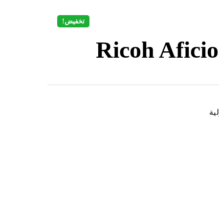
تخفيض!
Ricoh Afici
ية